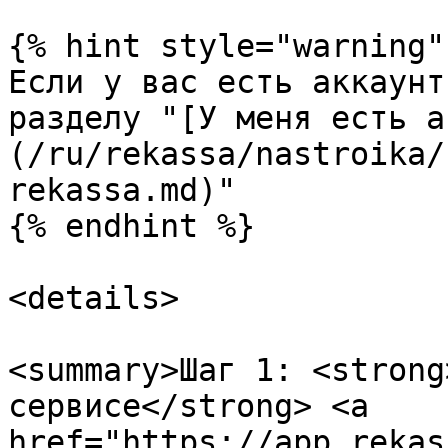
{% hint style="warning" 
Если у вас есть аккаунт
разделу "[У меня есть а
(/ru/rekassa/nastroika/
rekassa.md)"

{% endhint %}

<details>

<summary>Шаг 1: <strong
сервисе</strong> <a 
href="https://app.rekas