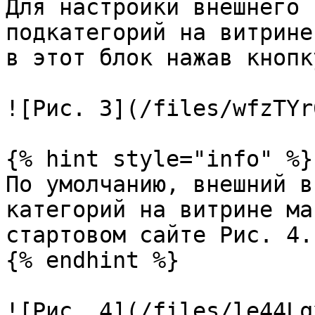
Для настройки внешнего 
подкатегорий на витрине
в этот блок нажав кнопк
![Рис. 3](/files/wfzTYr
{% hint style="info" %}

По умолчанию, внешний в
категорий на витрине ма
стартовом сайте Рис. 4.

{% endhint %}

![Рис. 4](/files/le44Lq