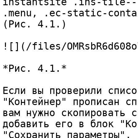
instantsite .ins-tile--
.menu, .ec-static-conta
(Рис. 4.1.)

![](/files/OMRsbR6d608o
*Рис. 4.1.*

Если вы проверили списо
"Контейнер" прописан сп
вам нужно скопировать с
добавить его в блок "Ко
"Сохранить параметры".
