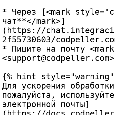
* Через [<mark style="c
чат**</mark>]
(https://chat.integraci
2f55730603/codpeller.co
* Пишите на почту <mark
<support@codpeller.com>
{% hint style="warning" 
Для ускорения обработки
пожалуйста, используйте
электронной почты]
(https://docs.codpeller