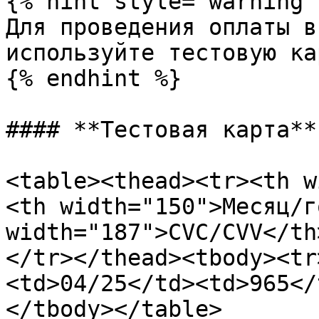
{% hint style="warning" 
Для проведения оплаты в
используйте тестовую ка
{% endhint %}

#### **Тестовая карта**

<table><thead><tr><th w
<th width="150">Месяц/г
width="187">CVC/CVV</th
</tr></thead><tbody><tr
<td>04/25</td><td>965</
</tbody></table>
