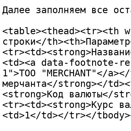
Далее заполняем все ост
<table><thead><tr><th w
строки</th><th>Параметр
<tr><td><strong>Названи
<td><a data-footnote-re
1">TOO "MERCHANT"</a></
мерчанта</strong></td><
<strong>Код валюты</str
<tr><td><strong>Курс ва
<td>1</td></tr></tbody>