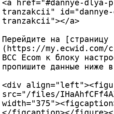
<a href="#dannye-dlya-p
tranzakcii" id="dannye-
tranzakcii"></a>

Перейдите на [страницу 
(https://my.ecwid.com/c
BCC Ecom к блоку настро
пропишите данные ниже в
<div align="left"><figu
src="/files/IHaAhfCFf4A
width="375"><figcaption
</figcaption></figure><