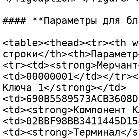
#### **Параметры для бл
<table><thead><tr><th w
строки</th><th>Параметр
<tr><td><strong>Мерчант
<td>00000001</td></tr><
Ключа 1</strong></td>
<td>690B5589573ACB3608D
<td><strong>Компонент К
<td>02BBF98BB3411445D15
<td><strong>Терминал</s