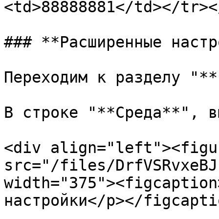
<td>88888881</td></tr><
### **Расширенные настр
Переходим к разделу "**
В строке "**Среда**", в
<div align="left"><figu
src="/files/DrfVSRvxeBJ
width="375"><figcaption
настройки</p></figcapti