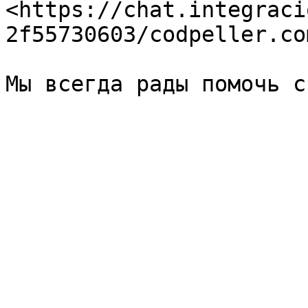
<https://chat.integraci
2f55730603/codpeller.co