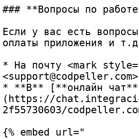
### **Вопросы по работе
Если у вас есть вопросы
оплаты приложения и т.д
* На почту <mark style=
<support@codpeller.com>
* **В** [**онлайн чат**
(https://chat.integraci
2f55730603/codpeller.co
{% embed url="