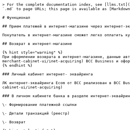
> For the complete documentation index, see [llms.txt](
`.md` to page URLs; this page is available as [Markdown
# Функционал

## Прием платежей в интернет-магазине через интернет-эк
Покупатель в интернет-магазине сможет легко оплатить ку
## Возврат в интернет-магазине

{% hint style="warning" %}

При оформлении возврата в интернет-магазине, данные авт
merchant-cabinet-ui/inet-acquiring) BCC Business и офор
{% endhint %}

### Личный кабинет интернет- эквайринга

ЛК интернет-эквайринга Ecom от BCC реализован в BCC Bus
cabinet-ui/inet-acquiring)

### В личном кабинете банка в разделе интернет-эквайрин
\- Формирование платежной ссылки

\- Детали транзакций (реестр)

\- Возврат
