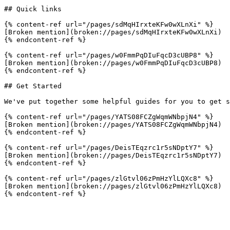
## Quick links

{% content-ref url="/pages/sdMqHIrxteKFw0wXLnXi" %}

[Broken mention](broken://pages/sdMqHIrxteKFw0wXLnXi)

{% endcontent-ref %}

{% content-ref url="/pages/w0FmmPqDIuFqcD3cUBP8" %}

[Broken mention](broken://pages/w0FmmPqDIuFqcD3cUBP8)

{% endcontent-ref %}

## Get Started

We've put together some helpful guides for you to get s
{% content-ref url="/pages/YATS08FCZgWqmWNbpjN4" %}

[Broken mention](broken://pages/YATS08FCZgWqmWNbpjN4)

{% endcontent-ref %}

{% content-ref url="/pages/DeisTEqzrc1r5sNDptY7" %}

[Broken mention](broken://pages/DeisTEqzrc1r5sNDptY7)

{% endcontent-ref %}

{% content-ref url="/pages/zlGtvl06zPmHzYlLQXc8" %}

[Broken mention](broken://pages/zlGtvl06zPmHzYlLQXc8)
