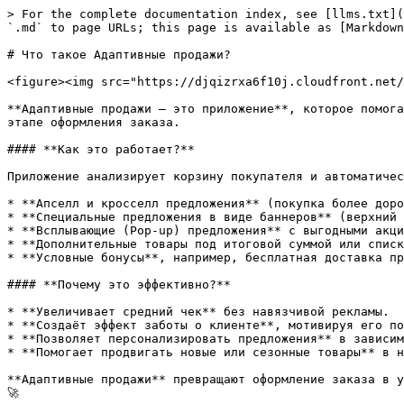
> For the complete documentation index, see [llms.txt](
`.md` to page URLs; this page is available as [Markdown
# Что такое Адаптивные продажи?

<figure><img src="https://djqizrxa6f10j.cloudfront.net/
**Адаптивные продажи — это приложение**, которое помога
этапе оформления заказа.

#### **Как это работает?**

Приложение анализирует корзину покупателя и автоматичес
* **Апселл и кросселл предложения** (покупка более доро
* **Специальные предложения в виде баннеров** (верхний 
* **Всплывающие (Pop-up) предложения** с выгодными акци
* **Дополнительные товары под итоговой суммой или списк
* **Условные бонусы**, например, бесплатная доставка пр
#### **Почему это эффективно?**

* **Увеличивает средний чек** без навязчивой рекламы.

* **Создаёт эффект заботы о клиенте**, мотивируя его по
* **Позволяет персонализировать предложения** в зависим
* **Помогает продвигать новые или сезонные товары** в н
**Адаптивные продажи** превращают оформление заказа в у
🚀
