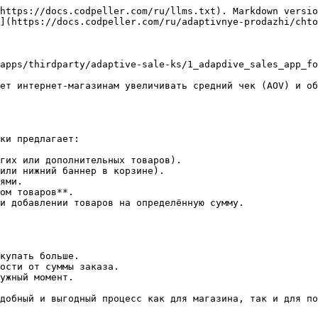
https://docs.codpeller.com/ru/llms.txt). Markdown versio
](https://docs.codpeller.com/ru/adaptivnye-prodazhi/chto
apps/thirdparty/adaptive-sale-ks/1_adapdive_sales_app_fo
ет интернет-магазинам увеличивать средний чек (AOV) и об
ки предлагает:

гих или дополнительных товаров).

или нижний баннер в корзине).

ями.

ом товаров**.

и добавлении товаров на определённую сумму.

купать больше.

ости от суммы заказа.

ужный момент.

добный и выгодный процесс как для магазина, так и для по