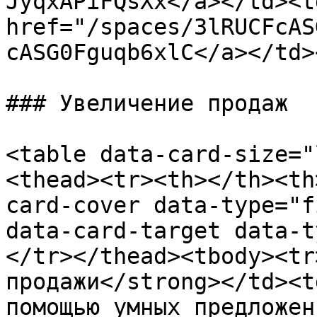
JyqxAPiFQsXx</a></td><td
href="/spaces/3lRUCFcAS
cASG0Fguqb6xlC</a></td>
### Увеличение продаж

<table data-card-size="
<thead><tr><th></th><th
card-cover data-type="f
data-card-target data-t
</tr></thead><tbody><tr
продажи</strong></td><t
помощью умных предложен