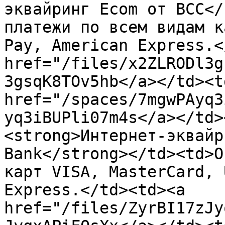
эквайринг Ecom от BCC</
платежи по всем видам к
Pay, American Express.<
href="/files/x2ZLRODl3g
3gsqK8TOv5hb</a></td><td
href="/spaces/7mgwPAyq3
yq3iBUPli07m4s</a></td>
<strong>Интернет-эквайр
Bank</strong></td><td>О
карт VISA, MasterCard, 
Express.</td><td><a 
href="/files/ZyrBI17zJy