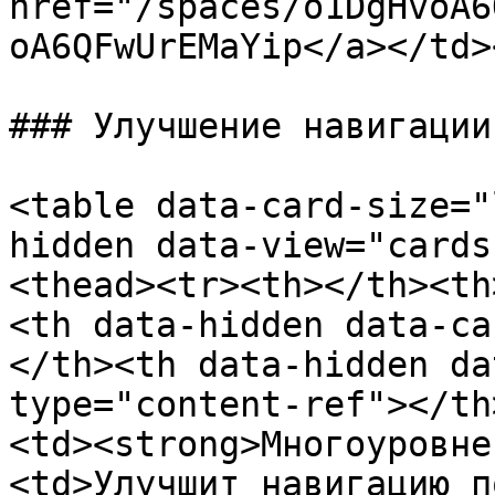
href="/spaces/o1DgHvoA6
oA6QFwUrEMaYip</a></td>
### Улучшение навигации

<table data-card-size="
hidden data-view="cards
<thead><tr><th></th><th
<th data-hidden data-ca
</th><th data-hidden da
type="content-ref"></th
<td><strong>Многоуровне
<td>Улучшит навигацию п