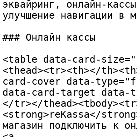
эквайринг, онлайн-кассы
улучшение навигации в м
### Онлайн кассы

<table data-card-size="
<thead><tr><th></th><th
card-cover data-type="f
data-card-target data-t
</tr></thead><tbody><tr
<strong>reKassa</strong
магазин подключить к он
<a 