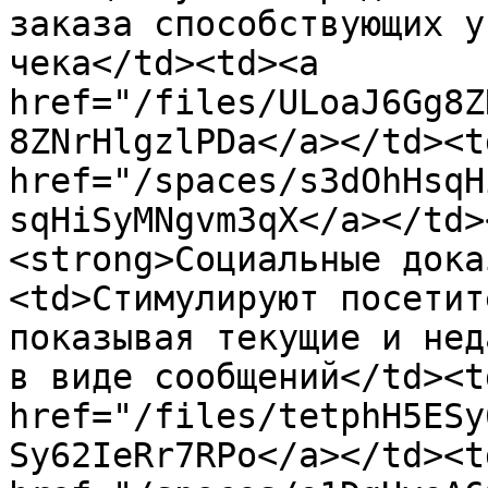
заказа способствующих у
чека</td><td><a 
href="/files/ULoaJ6Gg8Z
8ZNrHlgzlPDa</a></td><td
href="/spaces/s3dOhHsqH
sqHiSyMNgvm3qX</a></td>
<strong>Социальные дока
<td>Стимулируют посетит
показывая текущие и нед
в виде сообщений</td><td
href="/files/tetphH5ESy
Sy62IeRr7RPo</a></td><td