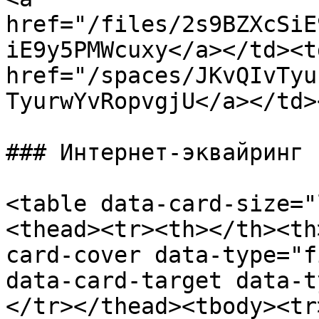
href="/files/2s9BZXcSiE
iE9y5PMWcuxy</a></td><td
href="/spaces/JKvQIvTyu
TyurwYvRopvgjU</a></td>
### Интернет-эквайринг

<table data-card-size="
<thead><tr><th></th><th
card-cover data-type="f
data-card-target data-t
</tr></thead><tbody><tr