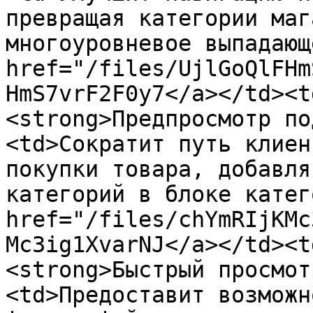
превращая категории маг
многоуровневое выпадающ
href="/files/UjlGoQlFHm
HmS7vrF2F0y7</a></td><t
<strong>Предпросмотр по
<td>Сократит путь клиен
покупки товара, добавля
категорий в блоке катег
href="/files/chYmRIjKMc
Mc3ig1XvarNJ</a></td><t
<strong>Быстрый просмот
<td>Предоставит возможн